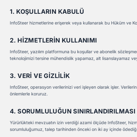
1. KOŞULLARIN KABULÜ
InfoSteer hizmetlerine erişerek veya kullanarak bu Hüküm ve Koş
2. HIZMETLERIN KULLANIMI
InfoSteer, yazılım platformuna bu koşullar ve abonelik sözleşmen
teknolojimizi tersine mühendislik yapamaz, alt lisanslayamaz v
3. VERI VE GIZLILIK
InfoSteer, operasyon verilerinizi veri işleyen olarak işler. Veriler
önlemlerle koruruz.
4. SORUMLULUĞUN SINIRLANDIRILMASI
Yürürlükteki mevzuatın izin verdiği azami ölçüde InfoSteer, hizm
sorumluluğumuz, talep tarihinden önceki on iki ay içinde ödediğini