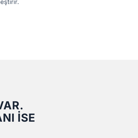
ştirir.
VAR.
NI İSE