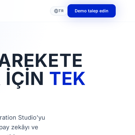
Demo talep edin
TR
HAREKETE
İÇIN
TEK
ration Studio'yu
apay zekâyı ve