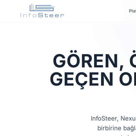
Pla
GÖREN, 
GEÇEN O
InfoSteer, Nexu
birbirine bağ