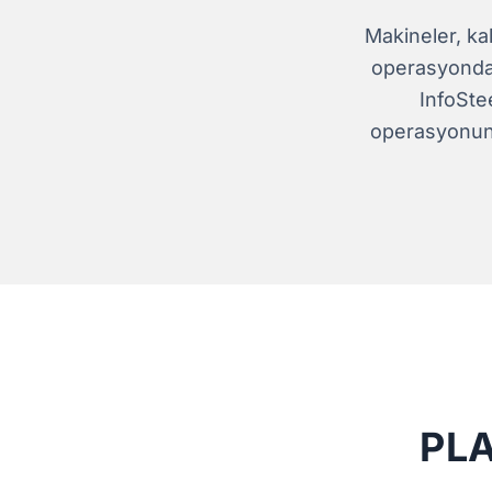
Makineler, kal
operasyonda b
InfoStee
operasyonunu
PL