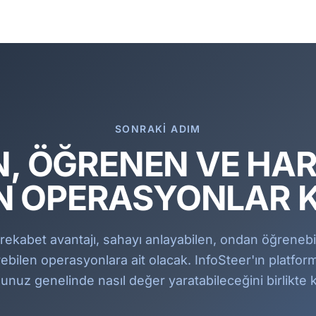
SONRAKI ADIM
, ÖĞRENEN VE HA
N OPERASYONLAR 
 rekabet avantajı, sahayı anlayabilen, ondan öğrenebi
rebilen operasyonlara ait olacak. InfoSteer'ın platfo
nuz genelinde nasıl değer yaratabileceğini birlikte 