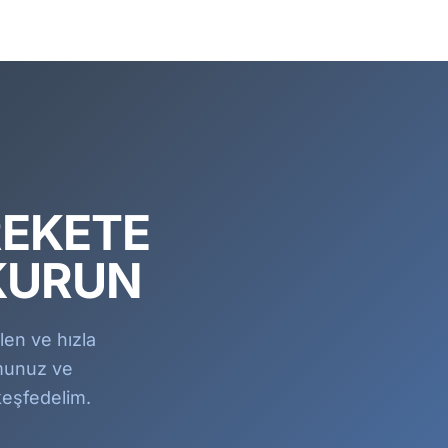
REKETE
KURUN
len ve hızla
rmunuz ve
keşfedelim.