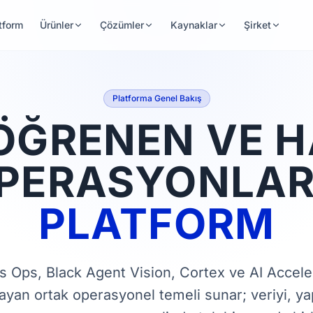
tform
Ürünler
Çözümler
Kaynaklar
Şirket
Platforma Genel Bakış
ÖĞRENEN VE 
PERASYONLAR 
PLATFORM
s Ops, Black Agent Vision, Cortex ve AI Accele
layan ortak operasyonel temeli sunar; veriyi, y