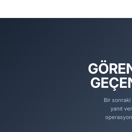
GÖREN
GEÇE
Bir sonraki
yanıt ve
operasyonu