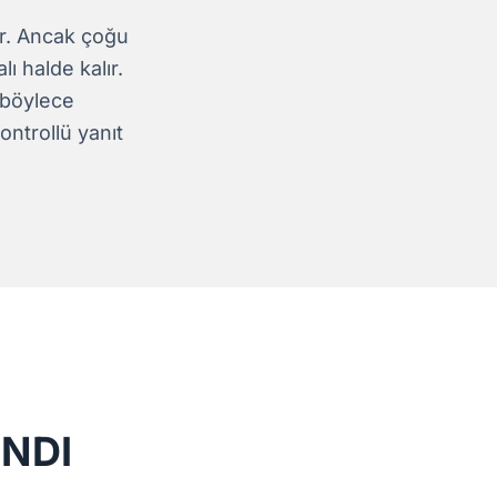
tir. Ancak çoğu
ı halde kalır.
; böylece
ntrollü yanıt
NDI